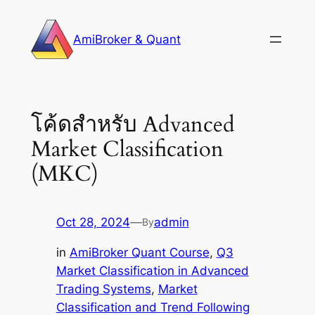
Skip
to
AmiBroker & Quant
content
โค้ดสำหรับ Advanced
Market Classification
(MKC)
Oct 28, 2024
—
admin
By
in
AmiBroker Quant Course
, 
Q3
Market Classification in Advanced
Trading Systems
, 
Market
Classification and Trend Following