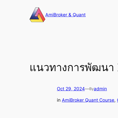
Skip
to
AmiBroker & Quant
content
แนวทางการพัฒนา Fu
Oct 29, 2024
—
admin
By
in
AmiBroker Quant Course
, 