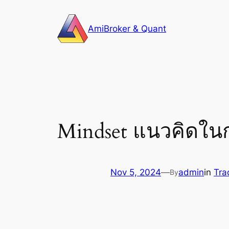
Skip
to
AmiBroker & Quant
content
Mindset แนวคิดใ
Nov 5, 2024
—
admin
in
Tra
By