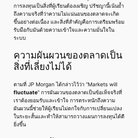
การลงทุนเป็นสิ่งที่ผู้เรียนต้องเผชิญ ปรัชญานี้เน้นย้ำ
ถึงความจริงที่ว่าความไม่แน่นอนของตลาดจะเกิด
ขึ้นอย่างต่อเนื่อง และสิ่งที่สำคัญคือการเตรียมพร้อม
รับมือกับมันด้วยความเข้าใจและความมั่นใจใน
ระบบ
ความผันผวนของตลาดเป็น
สิ่งที่เลี่ยงไม่ได้
ตามที่ JP Morgan ได้กล่าวไว้ว่า “Markets will
fluctuate
” การผันผวนของตลาดเป็นข้อเท็จจริงที่
เราต้องยอมรับและเข้าใจ การตระหนักถึงความ
ผันผวนนี้ช่วยให้ผู้เรียนไม่ตกใจกับการเปลี่ยนแปลง
ในระยะสั้นและทำให้สามารถวางแผนการลงทุนได้ดี
ยิ่งขึ้น