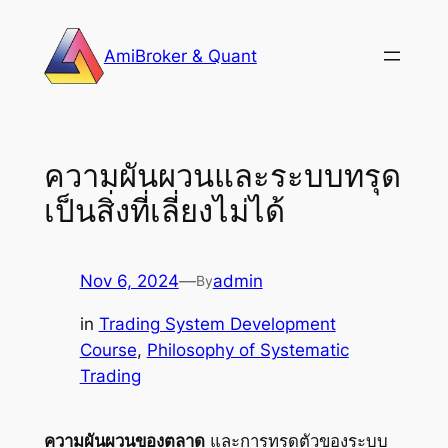
Skip
to
AmiBroker & Quant
content
ความผันผวนและระบบทรุด
เป็นสิ่งที่เลี่ยงไม่ได้
Nov 6, 2024
—
admin
By
in
Trading System Development
Course
, 
Philosophy of Systematic
Trading
ความผันผวนของตลาด
และการทรุดตัวของระบบ