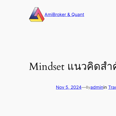
Skip
to
AmiBroker & Quant
content
Mindset แนวคิดสำค
Nov 5, 2024
—
admin
in
Tra
By