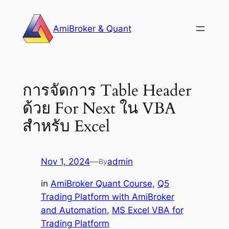
Skip
to
AmiBroker & Quant
content
การจัดการ Table Header
ด้วย For Next ใน VBA
สำหรับ Excel
Nov 1, 2024
—
admin
By
in
AmiBroker Quant Course
, 
Q5
Trading Platform with AmiBroker
and Automation
, 
MS Excel VBA for
Trading Platform