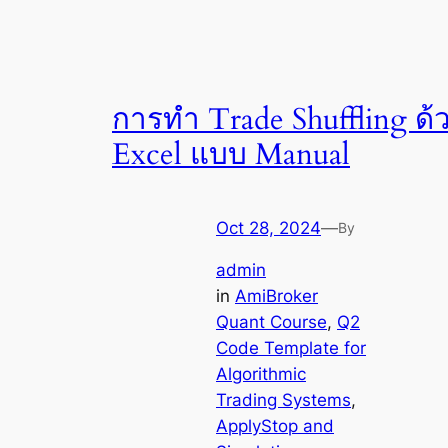
การทำ Trade Shuffling ด้
Excel แบบ Manual
Oct 28, 2024
—
By
admin
in
AmiBroker
Quant Course
, 
Q2
Code Template for
Algorithmic
Trading Systems
, 
ApplyStop and