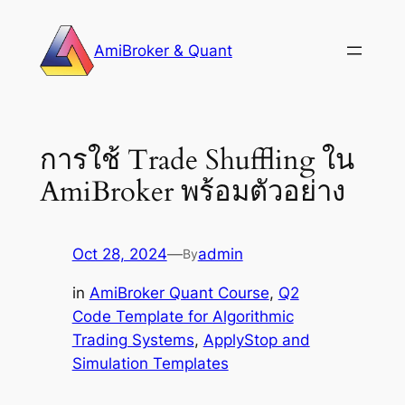
Skip
to
AmiBroker & Quant
content
การใช้ Trade Shuffling ใน
AmiBroker พร้อมตัวอย่าง
Oct 28, 2024
—
admin
By
in
AmiBroker Quant Course
, 
Q2
Code Template for Algorithmic
Trading Systems
, 
ApplyStop and
Simulation Templates