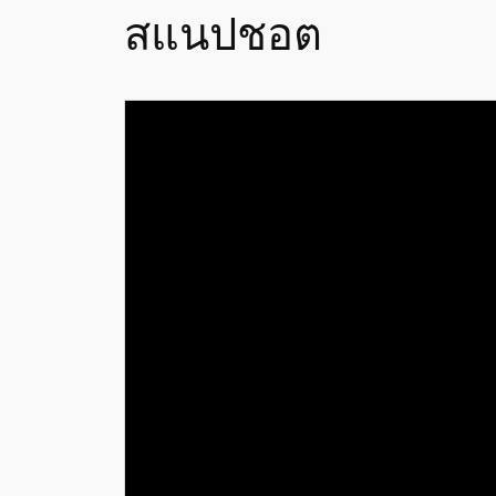
สแนปชอต