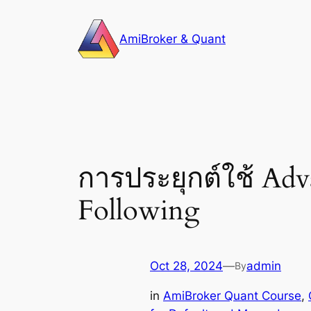
Skip
to
AmiBroker & Quant
content
การประยุกต์ใช้ Ad
Following
Oct 28, 2024
—
admin
By
in
AmiBroker Quant Course
, 