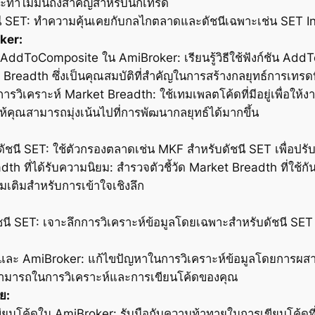
ะทำไมมันถึงสำคัญสำหรับนักเทรด
ชนี SET: ทำความคุ้นเคยกับกลไกตลาดและดัชนีเฉพาะเช่น SET I
ker:
ชัน AddToComposite ใน AmiBroker: เรียนรู้วิธีใช้ฟังก์ชัน 
t Breadth ซึ่งเป็นคุณสมบัติที่สำคัญในการสร้างกลยุทธ์การเทรดท
รวิเคราะห์ Market Breadth: ใช้เทมเพลตโค้ดที่มีอยู่เพื่อให้
ห้คุณสามารถมุ่งเน้นไปที่การพัฒนากลยุทธ์ได้มากขึ้น
ัชนี SET: ใช้ตัวกรองตลาดเช่น MKF สำหรับดัชนี SET เพื่อ
adth ที่ได้รับความนิยม: สำรวจตัวชี้วัด Market Breadth ที่ใช้
ิ่มเติมสำหรับการเข้าใจเชิงลึก
ัชนี SET: เจาะลึกการวิเคราะห์ข้อมูลโดยเฉพาะสำหรับดัชนี SET 
และ AmiBroker: แก้ไขปัญหาในการวิเคราะห์ข้อมูลโดยการผส
มสามารถในการวิเคราะห์และการเขียนโค้ดของคุณ
ย:
นโค้ดใน AmiBroker: รับมือกับความท้าทายในการเขียนโค้ดที่เ