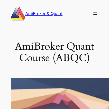
Skip
to
AmiBroker & Quant
content
AmiBroker Quant
Course (ABQC)