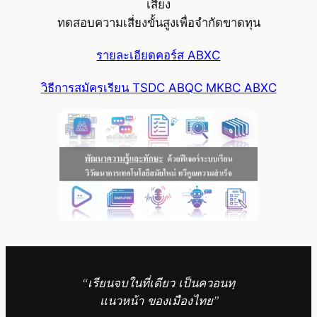
เสี่ยง
ทดสอบความเสี่ยงขั้นสูงเพื่อจำกัดขาดทุน
รายละเอียดคอร์ส ABXC
วิธีการสมัครเรียน TSDC ABQC MKBC ABXC
“เรียนจบในที่เดียว เป็นควอนทฺ
แนวหน้า ของเมืองไทย”