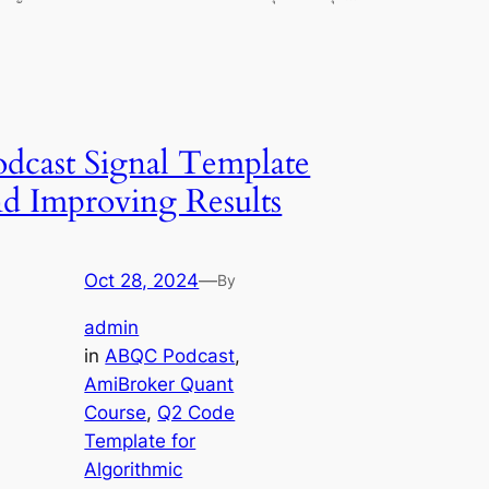
odcast Signal Template
nd Improving Results
Oct 28, 2024
—
By
admin
in
ABQC Podcast
, 
AmiBroker Quant
Course
, 
Q2 Code
Template for
Algorithmic