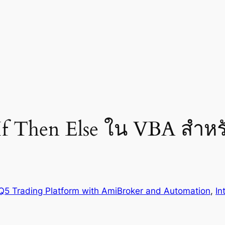
If Then Else ใน VBA สำหร
Q5 Trading Platform with AmiBroker and Automation
, 
In