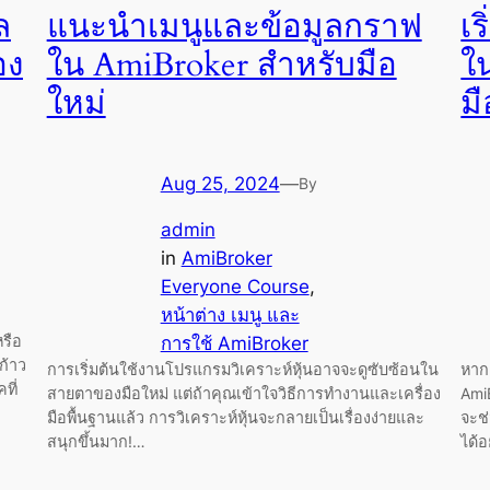
ล
แนะนำเมนูและข้อมูลกราฟ
เร
อง
ใน AmiBroker สำหรับมือ
ใ
ใหม่
มื
Aug 25, 2024
—
By
admin
in
AmiBroker
Everyone Course
, 
หน้าต่าง เมนู และ
หรือ
การใช้ AmiBroker
ก้าว
การเริ่มต้นใช้งานโปรแกรมวิเคราะห์หุ้นอาจจะดูซับซ้อนใน
หากค
ที่
สายตาของมือใหม่ แต่ถ้าคุณเข้าใจวิธีการทำงานและเครื่อง
Ami
มือพื้นฐานแล้ว การวิเคราะห์หุ้นจะกลายเป็นเรื่องง่ายและ
จะช
สนุกขึ้นมาก!…
ได้