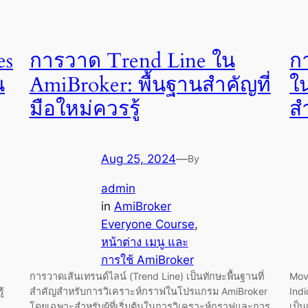
es
การวาด Trend Line ใน
ก
น
AmiBroker: พื้นฐานสำคัญที่
ใ
มือใหม่ควรรู้
ส
Aug 25, 2024
—
By
admin
in
AmiBroker
Everyone Course
, 
หน้าต่าง เมนู และ
การใช้ AmiBroker
การวาดเส้นเทรนด์ไลน์ (Trend Line) เป็นทักษะพื้นฐานที่
Movi
้
สำคัญสำหรับการวิเคราะห์กราฟในโปรแกรม AmiBroker
Indi
โดยเฉพาะสำหรับผู้ที่เริ่มต้นในการวิเคราะห์กราฟและการ
เป็