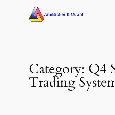
Skip
to
AmiBroker & Quant
content
Category:
Q4 S
Trading Syste