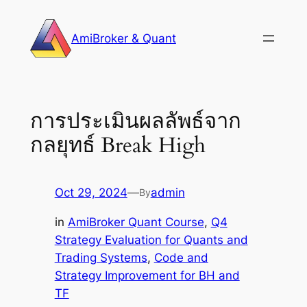
Skip
to
AmiBroker & Quant
content
การประเมินผลลัพธ์จาก
กลยุทธ์ Break High
Oct 29, 2024
—
admin
By
in
AmiBroker Quant Course
, 
Q4
Strategy Evaluation for Quants and
Trading Systems
, 
Code and
Strategy Improvement for BH and
TF