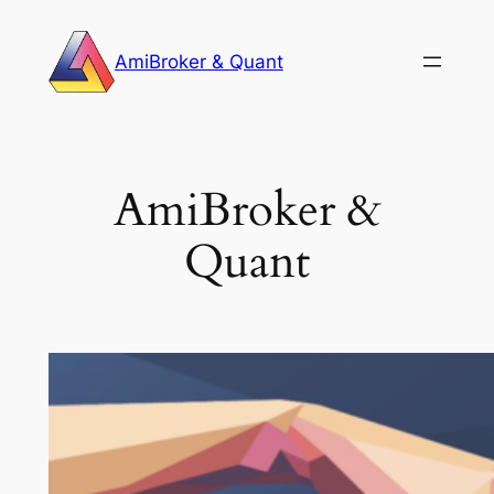
Skip
to
AmiBroker & Quant
content
AmiBroker &
Quant