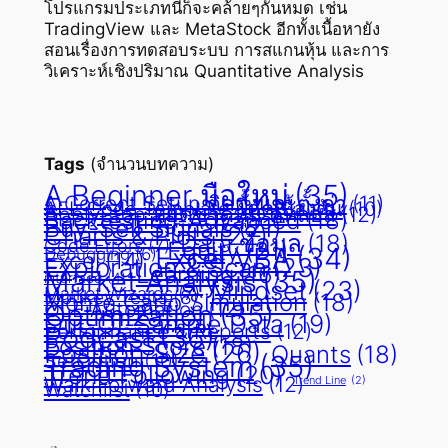
โปรแกรมประเภทนี้ก็จะคล้ายๆกันหมด เช่น
TradingView และ MetaStock อีกทั้งเนื้อหายัง
สอนเรื่องการทดสอบระบบ การสแกนหุ้น และการ
วิเคราะห์เชิงปริมาณ Quantitative Analysis
Tags
(จำนวนบทความ)
A Beginner มือใหม่
(35)
A Correct Setup ติดตั้งและตั้งค่า
(11)
AFL Code Template โค้ดเบื้องต้น
(10)
ApplyStop หยุดขาดทุน คัทลอส
(12)
Backtesting-Advanced
(18)
Buy-Sell Signals
(21)
Charts & Plots
(22)
Data ข้อมูล
(18)
Code Errors
(7)
Equity
(21)
Excel VBA
(34)
Debugging
(6)
Excel
(14)
Exploration & Scan
(23)
Learning
(16)
Market Analysis
(35)
interface
(4)
Mindset
(23)
Market Wizards
(7)
Monkey Tests
(8)
Monte Carlo Simulation
(18)
OLE Automation
(12)
Optimization
(35)
Out-Of-Sample Data
(19)
Performance & Reports
(12)
Podcast
(36)
Position Score
(18)
Position Size
(26)
Quants
(18)
SetOption
(10)
Trading System
(35)
Trend Following
(20)
Walk Forward Analysis
(12)
Trend Line
(2)
Watchlist
(10)