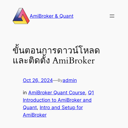
Skip
to
AmiBroker & Quant
content
ขั้นตอนการดาวน์โหลด
และติดตั้ง AmiBroker
Oct 26, 2024
—
admin
By
in
AmiBroker Quant Course
, 
Q1
Introduction to AmiBroker and
Quant
, 
Intro and Setup for
AmiBroker