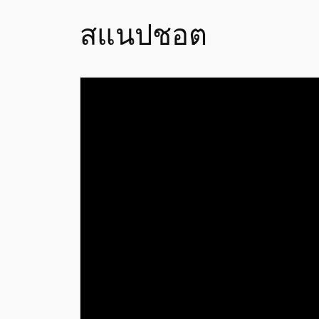
สแนปชอต