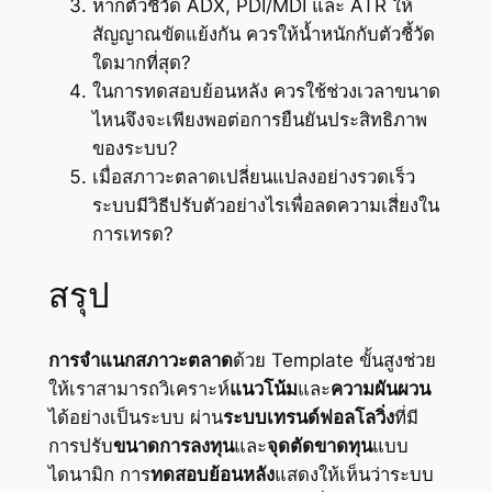
หากตัวชี้วัด ADX, PDI/MDI และ ATR ให้
สัญญาณขัดแย้งกัน ควรให้น้ำหนักกับตัวชี้วัด
ใดมากที่สุด?
ในการทดสอบย้อนหลัง ควรใช้ช่วงเวลาขนาด
ไหนจึงจะเพียงพอต่อการยืนยันประสิทธิภาพ
ของระบบ?
เมื่อสภาวะตลาดเปลี่ยนแปลงอย่างรวดเร็ว
ระบบมีวิธีปรับตัวอย่างไรเพื่อลดความเสี่ยงใน
การเทรด?
สรุป
การจำแนกสภาวะตลาด
ด้วย Template ขั้นสูงช่วย
ให้เราสามารถวิเคราะห์
แนวโน้ม
และ
ความผันผวน
ได้อย่างเป็นระบบ ผ่าน
ระบบเทรนด์ฟอลโลวิ่ง
ที่มี
การปรับ
ขนาดการลงทุน
และ
จุดตัดขาดทุน
แบบ
ไดนามิก การ
ทดสอบย้อนหลัง
แสดงให้เห็นว่าระบบ