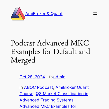
Skip
to
AmiBroker & Quant
content
Podcast Advanced MKC
Examples for Default and
Merged
Oct 28, 2024
—
admin
By
in
ABQC Podcast
, 
AmiBroker Quant
Course
, 
Q3 Market Classification in
Advanced Trading Systems
, 
Advanced MKC Examples for