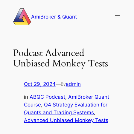
Skip
to
AmiBroker & Quant
content
Podcast Advanced
Unbiased Monkey Tests
Oct 29, 2024
—
admin
By
in
ABQC Podcast
, 
AmiBroker Quant
Course
, 
Q4 Strategy Evaluation for
Quants and Trading Systems
, 
Advanced Unbiased Monkey Tests