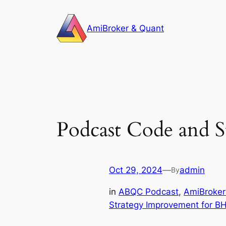
Skip
to
AmiBroker & Quant
content
Podcast Code and 
Oct 29, 2024
—
admin
By
in
ABQC Podcast
, 
AmiBroker
Strategy Improvement for B