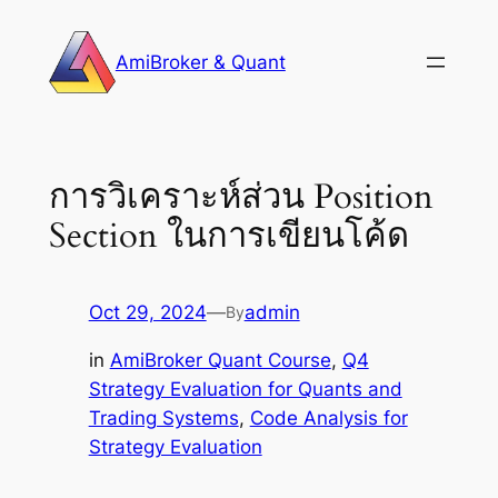
Skip
to
AmiBroker & Quant
content
การวิเคราะห์ส่วน Position
Section ในการเขียนโค้ด
Oct 29, 2024
—
admin
By
in
AmiBroker Quant Course
, 
Q4
Strategy Evaluation for Quants and
Trading Systems
, 
Code Analysis for
Strategy Evaluation