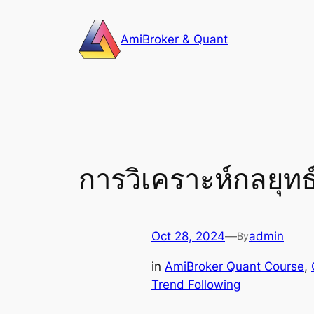
Skip
to
AmiBroker & Quant
content
การวิเคราะห์กลยุท
Oct 28, 2024
—
admin
By
in
AmiBroker Quant Course
, 
Trend Following