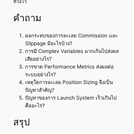
หวังไว้
คำถาม
ผลกระทบของการละเลย Commission และ
Slippage มีอะไรบ้าง?
การมี Complex Variables มากเกินไปส่งผล
เสียอย่างไร?
การขาด Performance Metrics ส่งผลต่อ
ระบบอย่างไร?
เหตุใดการละเลย Position Sizing จึงเป็น
ปัญหาสำคัญ?
ปัญหาของการ Launch System เร็วเกินไป
คืออะไร?
สรุป