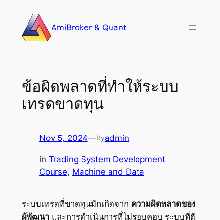
Skip
to
AmiBroker & Quant
content
ข้อผิดพลาดที่ทำให้ระบบ
เทรดขาดทุน
Nov 5, 2024
—
admin
By
in
Trading System Development
Course
, 
Machine and Data
ระบบเทรดที่ขาดทุนมักเกิดจาก
ความผิดพลาดของ
ผู้พัฒนา
และการดำเนินการที่ไม่รอบคอบ ระบบที่ดี