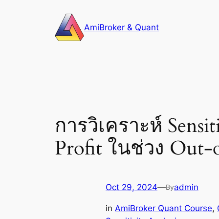
Skip
to
AmiBroker & Quant
content
การวิเคราะห์ Sensit
Profit ในช่วง Out-
Oct 29, 2024
—
admin
By
in
AmiBroker Quant Course
, 