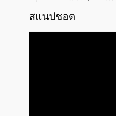
สแนปชอต