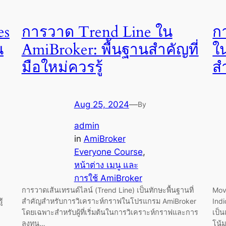
es
การวาด Trend Line ใน
ก
น
AmiBroker: พื้นฐานสำคัญที่
ใ
มือใหม่ควรรู้
ส
Aug 25, 2024
—
By
admin
in
AmiBroker
Everyone Course
, 
หน้าต่าง เมนู และ
การใช้ AmiBroker
การวาดเส้นเทรนด์ไลน์ (Trend Line) เป็นทักษะพื้นฐานที่
Movi
้
สำคัญสำหรับการวิเคราะห์กราฟในโปรแกรม AmiBroker
Indi
โดยเฉพาะสำหรับผู้ที่เริ่มต้นในการวิเคราะห์กราฟและการ
เป็
ลงทุน…
โน้