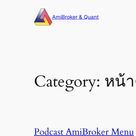
Skip
to
AmiBroker & Quant
content
Category:
หน้า
Podcast AmiBroker Menu