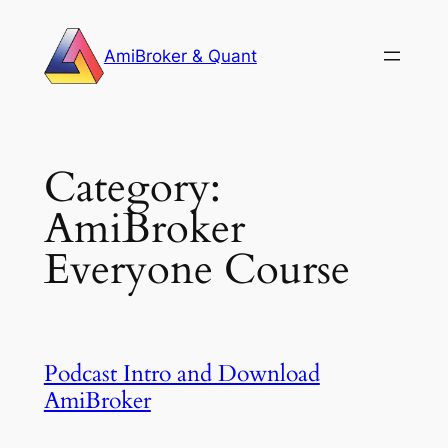
Skip
to
AmiBroker & Quant
content
Category:
AmiBroker
Everyone Course
Podcast Intro and Download
AmiBroker