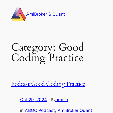
Skip
to
AmiBroker & Quant
content
Category:
Good
Coding Practice
Podcast Good Coding Practice
Oct 29, 2024
—
admin
By
in
ABQC Podcast
, 
AmiBroker Quant