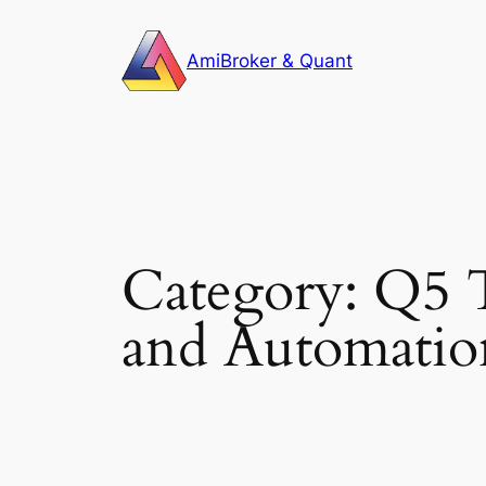
Skip
to
AmiBroker & Quant
content
Category:
Q5 T
and Automatio