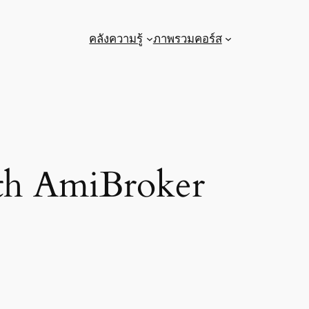
คลังความรู้
ภาพรวมคอร์ส
th AmiBroker