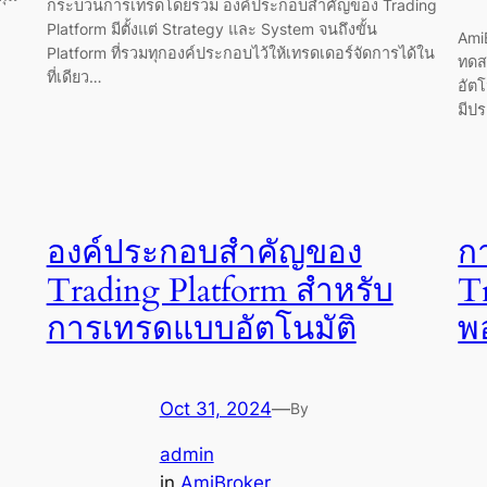
กระบวนการเทรดโดยรวม องค์ประกอบสำคัญของ Trading
Platform มีตั้งแต่ Strategy และ System จนถึงขั้น
AmiB
Platform ที่รวมทุกองค์ประกอบไว้ให้เทรดเดอร์จัดการได้ใน
ทดส
ที่เดียว…
อัต
มีป
องค์ประกอบสำคัญของ
ก
Trading Platform สำหรับ
T
การเทรดแบบอัตโนมัติ
พ
Oct 31, 2024
—
By
admin
in
AmiBroker