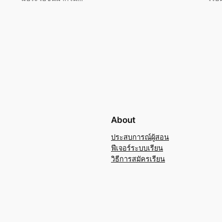
About
ประสบการณ์ผู้สอน
ฟีเจอร์ระบบเรียน
วิธีการสมัครเรียน