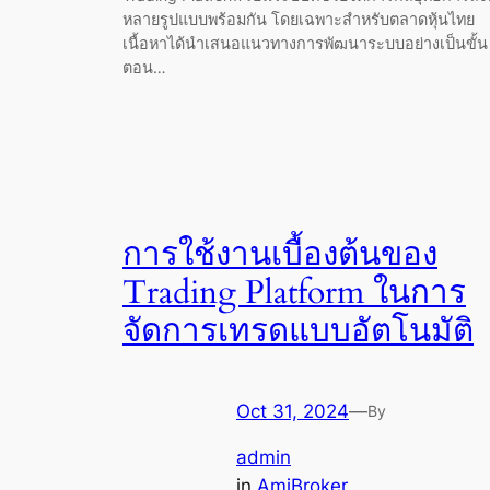
หลายรูปแบบพร้อมกัน โดยเฉพาะสำหรับตลาดหุ้นไทย
เนื้อหาได้นำเสนอแนวทางการพัฒนาระบบอย่างเป็นขั้น
ตอน…
การใช้งานเบื้องต้นของ
Trading Platform ในการ
จัดการเทรดแบบอัตโนมัติ
Oct 31, 2024
—
By
admin
in
AmiBroker