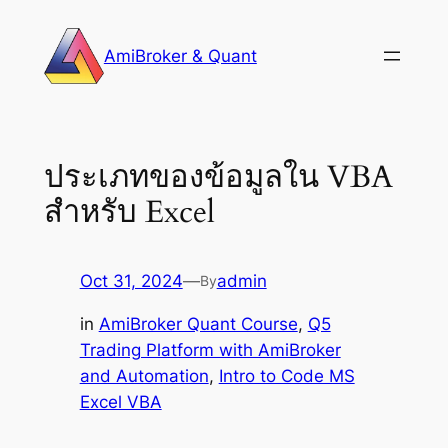
Skip
to
AmiBroker & Quant
content
ประเภทของข้อมูลใน VBA
สำหรับ Excel
Oct 31, 2024
—
admin
By
in
AmiBroker Quant Course
, 
Q5
Trading Platform with AmiBroker
and Automation
, 
Intro to Code MS
Excel VBA