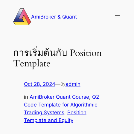
Skip
to
AmiBroker & Quant
content
การเริ่มต้นกับ Position
Template
Oct 28, 2024
—
admin
By
in
AmiBroker Quant Course
, 
Q2
Code Template for Algorithmic
Trading Systems
, 
Position
Template and Equity