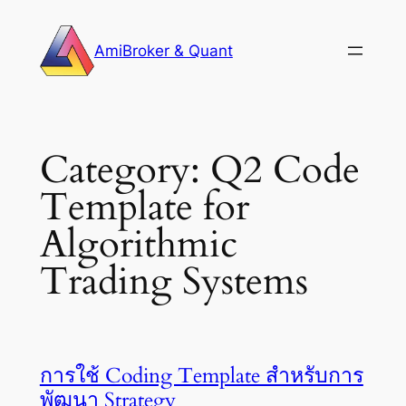
Skip
to
AmiBroker & Quant
content
Category:
Q2 Code
Template for
Algorithmic
Trading Systems
การใช้ Coding Template สำหรับการ
พัฒนา Strategy