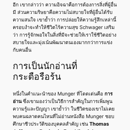
อีก เขากล่าวว่า ความอิจฉาคือการต้องการสิ่งที่ผู้อื่น
มี ส่วนความริษยาคือความไม่สบายใจที่ผู้อื่นได้รับ
ความสนใจ เขาย้ำว่า การปล่อยให้ความรู้สึกเหล่านี้
ครอบงำจะทำให้ชีวิตไร้ความสุข Schwager เสริม
ว่า การรู้จักพอใจในสิ่งที่มีจะช่วยให้เราใช้ชีวิตอย่าง
สบายใจและมุ่งเน้นพัฒนาตนเองมากกว่าการแข่ง
กับคนอื่น
การเป็นนักอ่านที่
กระตือรือร้น
หนึ่งในคำแนะนำของ Munger ที่โดดเด่นคือ
การ
อ่าน
ซึ่งเขามองว่าเป็นวิธีการสำคัญในการเพิ่มพูน
ความรู้และปัญญา เขาย้ำว่า ในชีวิตของเขาไม่เคย
พบคนฉลาดคนไหนที่ไม่อ่านหนังสือ Munger ชอบ
ศึกษาชีวประวัติของบุคคลสำคัญ เช่น
Thomas