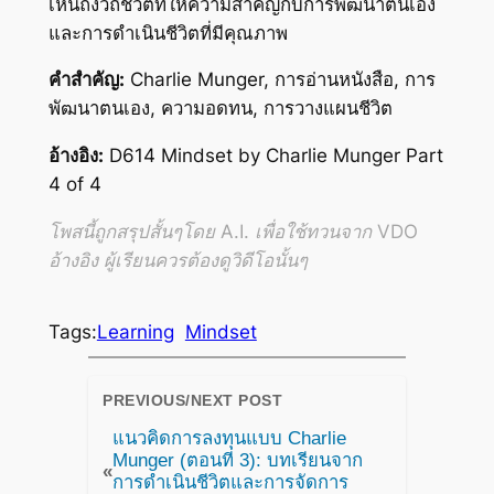
เห็นถึงวิถีชีวิตที่ให้ความสำคัญกับการพัฒนาตนเอง
และการดำเนินชีวิตที่มีคุณภาพ
คำสำคัญ:
Charlie Munger, การอ่านหนังสือ, การ
พัฒนาตนเอง, ความอดทน, การวางแผนชีวิต
อ้างอิง:
D614 Mindset by Charlie Munger Part
4 of 4
โพสนี้ถูกสรุปสั้นๆโดย A.I. เพื่อใช้ทวนจาก VDO
อ้างอิง ผู้เรียนควรต้องดูวิดีโอนั้นๆ
Tags:
Learning
Mindset
PREVIOUS/NEXT POST
แนวคิดการลงทุนแบบ Charlie
Munger (ตอนที่ 3): บทเรียนจาก
«
การดำเนินชีวิตและการจัดการ