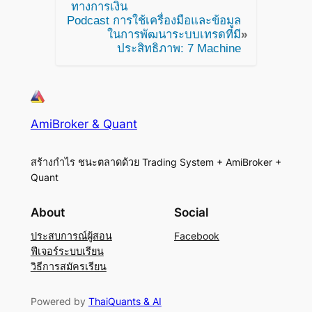
ทางการเงิน
Podcast การใช้เครื่องมือและข้อมูล
ในการพัฒนาระบบเทรดที่มี
»
ประสิทธิภาพ: 7 Machine
AmiBroker & Quant
สร้างกำไร ชนะตลาดด้วย Trading System + AmiBroker +
Quant
About
Social
ประสบการณ์ผู้สอน
Facebook
ฟีเจอร์ระบบเรียน
วิธีการสมัครเรียน
Powered by
ThaiQuants & AI