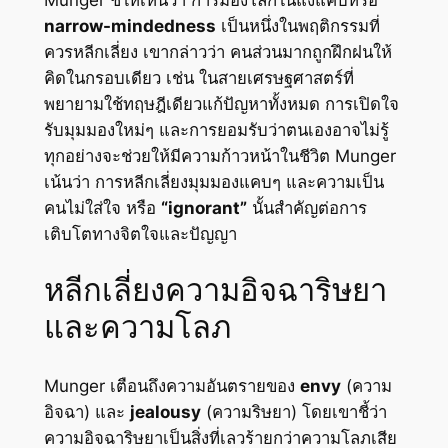
Munger ชี้ให้เห็นว่า การมองโลกในแง่แคบหรือ
narrow-mindedness
เป็นหนึ่งในพฤติกรรมที่
ควรหลีกเลี่ยง เขากล่าวว่า คนส่วนมากถูกฝึกฝนให้
คิดในกรอบเดียว เช่น ในสายเศรษฐศาสตร์ที่
พยายามใช้ทฤษฎีเดียวแก้ปัญหาทั้งหมด การเปิดใจ
รับมุมมองใหม่ๆ และการยอมรับว่าตนเองอาจไม่รู้
ทุกอย่างจะช่วยให้มีความก้าวหน้าในชีวิต Munger
เน้นว่า การหลีกเลี่ยงมุมมองแคบๆ และความเป็น
คนไม่ใส่ใจ หรือ
“ignorant”
นั้นสำคัญต่อการ
เติบโตทางจิตใจและปัญญา
หลีกเลี่ยงความอิจฉาริษยา
และความโลภ
Munger เตือนถึงความอันตรายของ
envy
(ความ
อิจฉา) และ
jealousy
(ความริษยา) โดยเขาชี้ว่า
ความอิจฉาริษยาเป็นสิ่งที่เลวร้ายกว่าความโลภเสีย