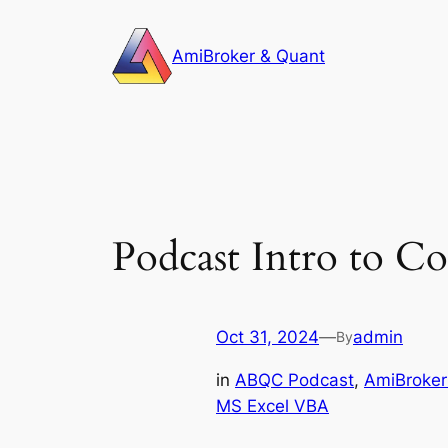
Skip
to
AmiBroker & Quant
content
Podcast Intro to 
Oct 31, 2024
—
admin
By
in
ABQC Podcast
, 
AmiBroker
MS Excel VBA