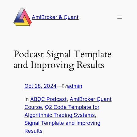
Skip
to
AmiBroker & Quant
content
Podcast Signal Template
and Improving Results
Oct 28, 2024
—
admin
By
in
ABQC Podcast
, 
AmiBroker Quant
Course
, 
Q2 Code Template for
Algorithmic Trading Systems
, 
Signal Template and Improving
Results