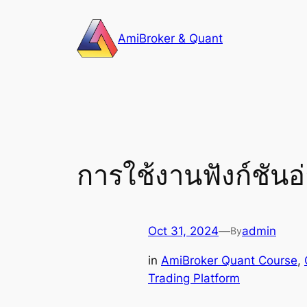
Skip
to
AmiBroker & Quant
content
การใช้งานฟังก์ชันอ
Oct 31, 2024
—
admin
By
in
AmiBroker Quant Course
, 
Trading Platform