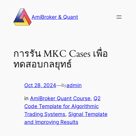
Skip
to
AmiBroker & Quant
content
การรัน MKC Cases เพื่อ
ทดสอบกลยุทธ์
Oct 28, 2024
—
admin
By
in
AmiBroker Quant Course
, 
Q2
Code Template for Algorithmic
Trading Systems
, 
Signal Template
and Improving Results