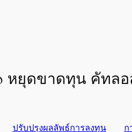
p หยุดขาดทุน คัทลอ
ปรับปรุงผลลัพธ์การลงทุน
ก