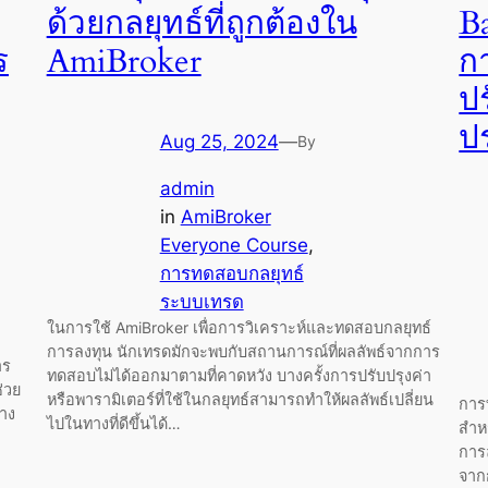
ด้วยกลยุทธ์ที่ถูกต้องใน
B
ร
AmiBroker
ก
ปร
ป
Aug 25, 2024
—
By
admin
in
AmiBroker
Everyone Course
, 
การทดสอบกลยุทธ์
ระบบเทรด
ในการใช้ AmiBroker เพื่อการวิเคราะห์และทดสอบกลยุทธ์
การลงทุน นักเทรดมักจะพบกับสถานการณ์ที่ผลลัพธ์จากการ
าร
ทดสอบไม่ได้ออกมาตามที่คาดหวัง บางครั้งการปรับปรุงค่า
่วย
หรือพารามิเตอร์ที่ใช้ในกลยุทธ์สามารถทำให้ผลลัพธ์เปลี่ยน
การ
าง
ไปในทางที่ดีขึ้นได้…
สำหร
การล
จาก