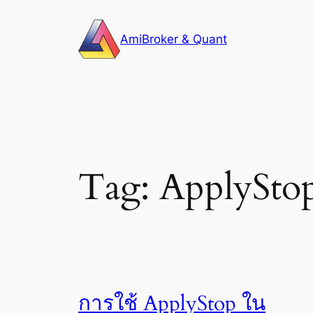
Skip
to
AmiBroker & Quant
content
Tag:
ApplySto
การใช้ ApplyStop ใน