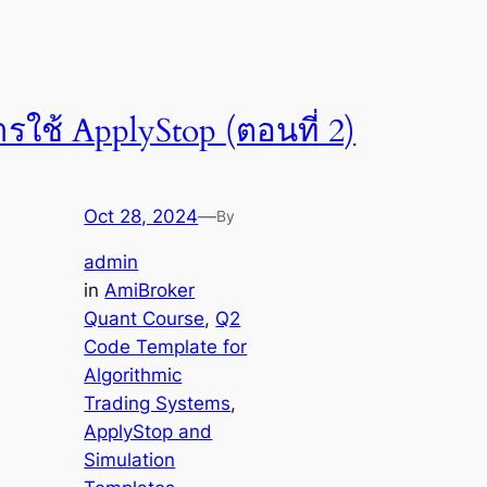
รใช้ ApplyStop (ตอนที่ 2)
Oct 28, 2024
—
By
admin
in
AmiBroker
Quant Course
, 
Q2
Code Template for
Algorithmic
Trading Systems
, 
ApplyStop and
Simulation