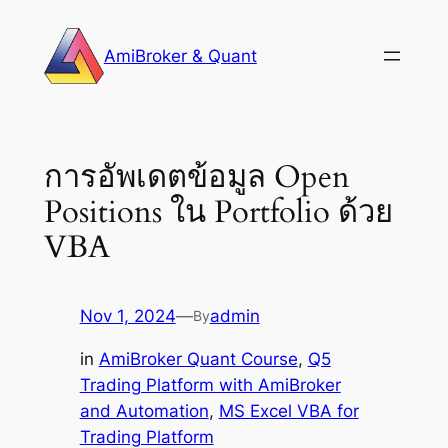
Skip
to
AmiBroker & Quant
content
การอัพเดตข้อมูล Open
Positions ใน Portfolio ด้วย
VBA
Nov 1, 2024
—
admin
By
in
AmiBroker Quant Course
, 
Q5
Trading Platform with AmiBroker
and Automation
, 
MS Excel VBA for
Trading Platform