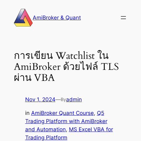
Skip
to
AmiBroker & Quant
content
การเขียน Watchlist ใน
AmiBroker ด้วยไฟล์ TLS
ผ่าน VBA
Nov 1, 2024
—
admin
By
in
AmiBroker Quant Course
, 
Q5
Trading Platform with AmiBroker
and Automation
, 
MS Excel VBA for
Trading Platform