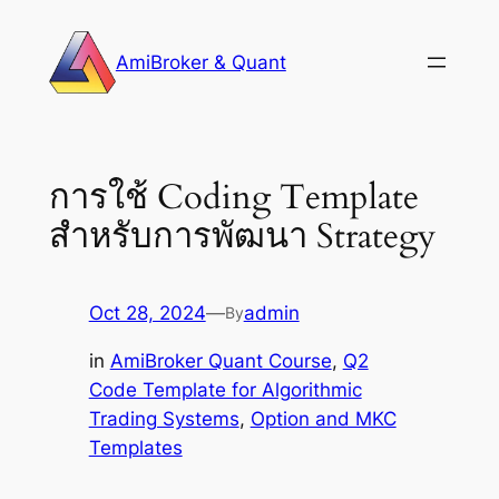
Skip
to
AmiBroker & Quant
content
การใช้ Coding Template
สำหรับการพัฒนา Strategy
Oct 28, 2024
—
admin
By
in
AmiBroker Quant Course
, 
Q2
Code Template for Algorithmic
Trading Systems
, 
Option and MKC
Templates