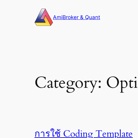
Skip
to
AmiBroker & Quant
content
Category:
Opt
การใช้ Coding Template