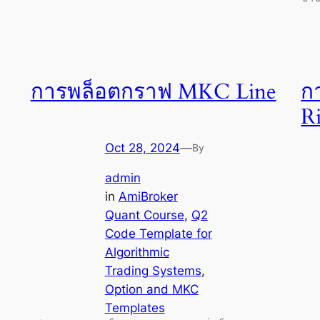
การพล็อตกราฟ MKC Line
ก
R
Oct 28, 2024
—
By
admin
in
AmiBroker
Quant Course
, 
Q2
Code Template for
Algorithmic
Trading Systems
, 
Option and MKC
Templates