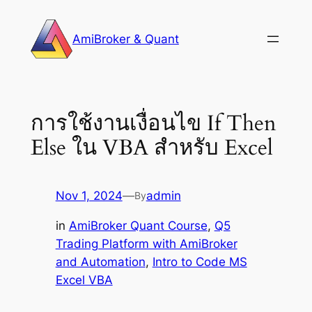
Skip
to
AmiBroker & Quant
content
การใช้งานเงื่อนไข If Then
Else ใน VBA สำหรับ Excel
Nov 1, 2024
—
admin
By
in
AmiBroker Quant Course
, 
Q5
Trading Platform with AmiBroker
and Automation
, 
Intro to Code MS
Excel VBA