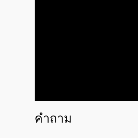
คำถาม