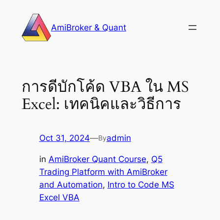
Skip
to
AmiBroker & Quant
content
การดีบักโค้ด VBA ใน MS
Excel: เทคนิคและวิธีการ
Oct 31, 2024
—
admin
By
in
AmiBroker Quant Course
, 
Q5
Trading Platform with AmiBroker
and Automation
, 
Intro to Code MS
Excel VBA