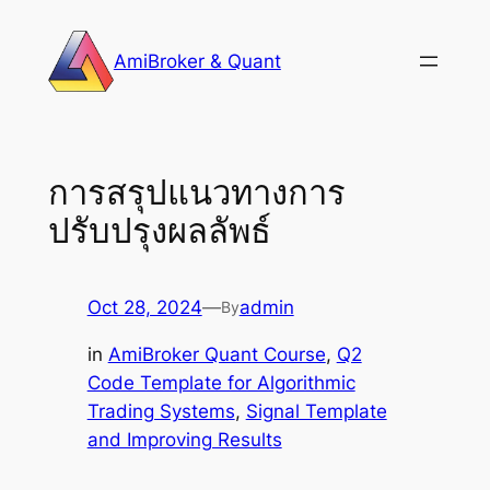
Skip
to
AmiBroker & Quant
content
การสรุปแนวทางการ
ปรับปรุงผลลัพธ์
Oct 28, 2024
—
admin
By
in
AmiBroker Quant Course
, 
Q2
Code Template for Algorithmic
Trading Systems
, 
Signal Template
and Improving Results