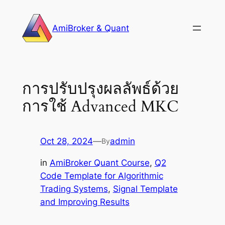
Skip
to
AmiBroker & Quant
content
การปรับปรุงผลลัพธ์ด้วย
การใช้ Advanced MKC
Oct 28, 2024
—
admin
By
in
AmiBroker Quant Course
, 
Q2
Code Template for Algorithmic
Trading Systems
, 
Signal Template
and Improving Results