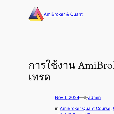
Skip
to
AmiBroker & Quant
content
การใช้งาน AmiBrok
เทรด
Nov 1, 2024
—
admin
By
in
AmiBroker Quant Course
, 